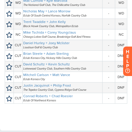
H
E
L
P